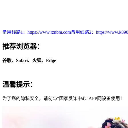
备用线路
1
：
https://www.rznbm.com
备用线路
2
：
https://www.k89
推荐浏览器：
谷歌、Safari、火狐、Edge
温馨提示：
为了您的隐私安全，请勿与"国家反诈中心"APP同设备使用！