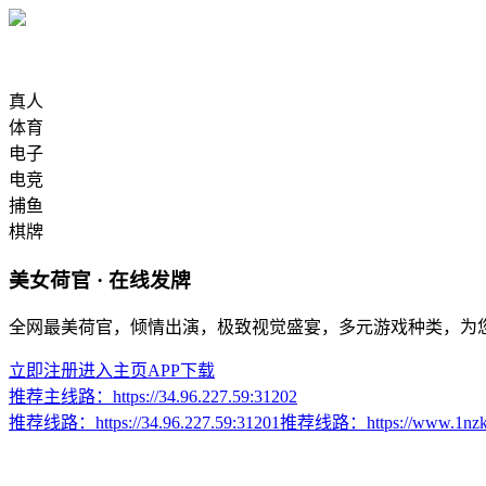
真人
体育
电子
电竞
捕鱼
棋牌
美女荷官 · 在线发牌
全网最美荷官，倾情出演，极致视觉盛宴，多元游戏种类，为
立即注册
进入主页
APP下载
推荐主线路：
https://34.96.227.59:31202
推荐线路：
https://34.96.227.59:31201
推荐线路：
https://www.1nz