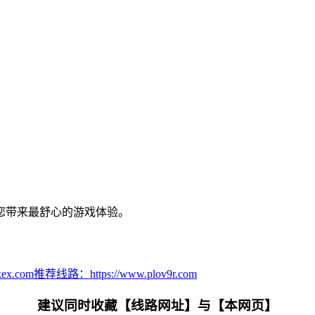
您带来最舒心的游戏体验。
kex.com
推荐线路：
https://www.plov9r.com
建议同时收藏【线路网址】与【本网页】