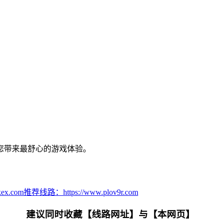
您带来最舒心的游戏体验。
kex.com
推荐线路：
https://www.plov9r.com
建议同时收藏【线路网址】与【本网页】