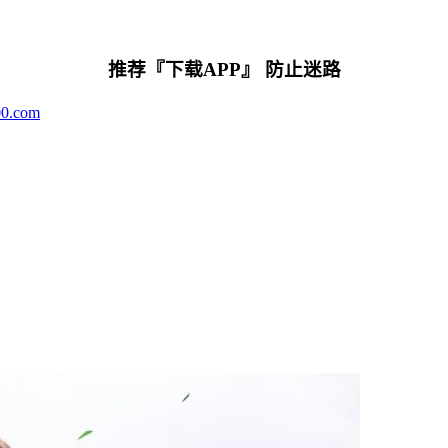
推荐『下载APP』 防止迷路
00.com