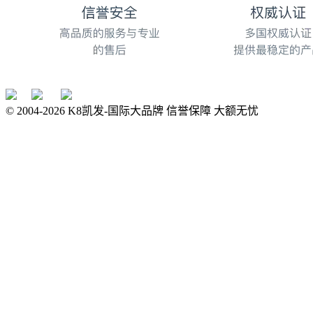
© 2004-
2026
K8凯发-国际大品牌 信誉保障 大额无忧